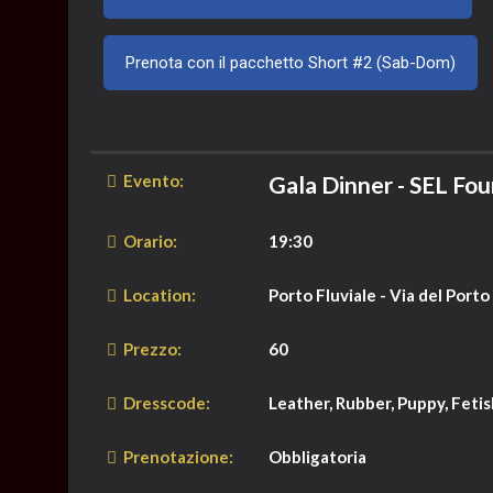
Prenota con il pacchetto Short #2 (Sab-Dom)
Evento:
Gala Dinner - SEL F
Orario:
19:30
Location:
Porto Fluviale - Via del Porto
Prezzo:
60
Dresscode:
Leather, Rubber, Puppy, Feti
Prenotazione:
Obbligatoria