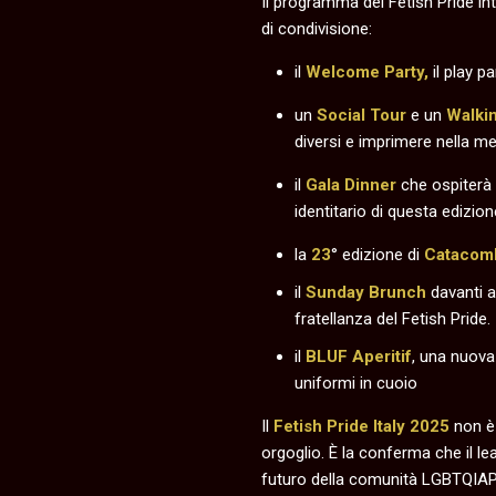
Il programma del Fetish Pride in
di condivisione:
il
Welcome Party,
il play p
un
Social Tour
e un
Walki
diversi e imprimere nella m
il
Gala Dinner
che ospiterà
identitario di questa edizion
la
23
° edizione di
Catacom
il
Sunday Brunch
davanti a
fratellanza del Fetish Pride.
il
BLUF Aperitif
, una nuova
uniformi in cuoio
Il
Fetish Pride Italy 2025
non è 
orgoglio. È la conferma che il lea
futuro della comunità LGBTQIA