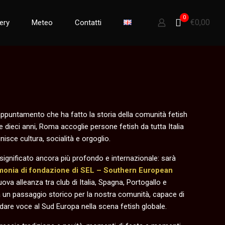
0
€0,00
lery
Meteo
Contatti
ppuntamento che ha fatto la storia della comunità fetish
e dieci anni, Roma accoglie persone fetish da tutta Italia
sce cultura, socialità e orgoglio.
ignificato ancora più profondo e internazionale: sarà
monia di fondazione di SEL – Southern European
uova alleanza tra club di Italia, Spagna, Portogallo e
un passaggio storico per la nostra comunità, capace di
 dare voce al Sud Europa nella scena fetish globale.