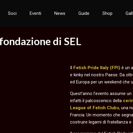
Soci
Eventi
News
Guide
Shop
Gal
+ fondazione di SEL
Il
Fetish Pride Italy (FPI)
è un a
e kinky nel nostro Paese. Da oltr
ed Europa per un weekend che uni
Quest’anno l’evento assume un s
infatti il palcoscenico della
ceri
League of Fetish Clubs
, una n
Francia. Un momento che segna 
costruire legami di fratellanza e