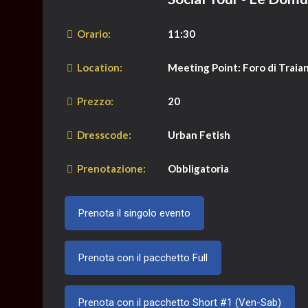
Orario:
11:30
Location:
Meeting Point: Foro di Traian
Prezzo:
20
Dresscode:
Urban Fetish
Prenotazione:
Obbligatoria
Prenota il singolo evento
Prenota con il pacchetto Full
Prenota con il pacchetto Short #1 (Ven-Sab)