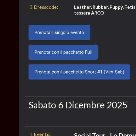
Dresscode:
Leather, Rubber, Puppy, Fetis
tessera ARCO
Prenota il singolo evento
Prenota con il pacchetto Full
Prenota con il pacchetto Short #1 (Ven-Sab)
Sabato 6 Dicembre 2025
Evento:
Social Tour - Le Domu