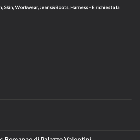
h, Skin, Workwear, Jeans&Boots, Harness - È richiesta la
s Romanae di Palazzo Valentini