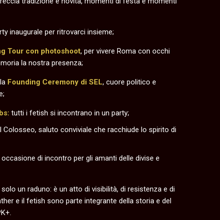
treccia tradizione e novità, momenti di festa e momenti
arty inaugurale per ritrovarci insieme;
ng Tour con photoshoot
, per vivere Roma con occhi
emoria la nostra presenza;
 la
Founding Ceremony di SEL
, cuore politico e
e;
bs:
tutti i fetish si incontrano in un party;
l Colosseo, saluto conviviale che racchiude lo spirito di
 occasione di incontro per gli amanti delle divise e
solo un raduno: è un atto di visibilità, di resistenza e di
ther e il fetish sono parte integrante della storia e del
PK+.