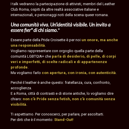
I talk vedranno la partecipazione di attivisti, membri del Leather
Club Roma, ospiti da altre realtà associative italiane e
internazionali, e personaggi noti della scena queer romana.
Una comunità viva. Un’identità visibile. Un invito a
essere fier* di chi siamo.
*
Essere parte della Pride Croisette è per noi
un onore, ma anche
una responsabilità
.
Vogliamo rappresentare con orgoglio quella parte della
comunità LGBTQIA+ che
parla di desiderio, di pelle, di corpi
veri e imperfetti, di scelte radicali e di appartenenze
profonde
.
Ma vogliamo farlo
con apertura, con ironia, con autenticità
.
Perché il leather è anche questo: fratellanza, cura, confronto,
accoglienza.
E a Roma, città di contrasti e di storie antiche, lo vogliamo dire
chiaro:
non c’è Pride senza fetish, non c’è comunità senza
visibilità.
Ti aspettiamo. Per conoscerci, per parlare, per ascoltarti.
Per dirti che è il momento:
Stand-Out!