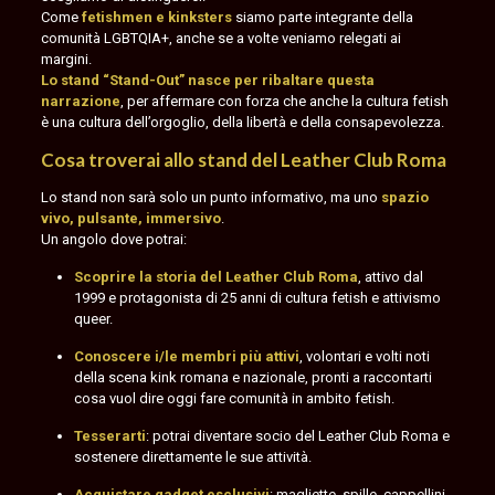
Come
fetishmen e kinksters
siamo parte integrante della
comunità LGBTQIA+, anche se a volte veniamo relegati ai
margini.
Lo stand “Stand-Out” nasce per ribaltare questa
narrazione
, per affermare con forza che anche la cultura fetish
è una cultura dell’orgoglio, della libertà e della consapevolezza.
Cosa troverai allo stand del Leather Club Roma
Lo stand non sarà solo un punto informativo, ma uno
spazio
vivo, pulsante, immersivo
.
Un angolo dove potrai:
Scoprire la storia del Leather Club Roma
, attivo dal
1999 e protagonista di 25 anni di cultura fetish e attivismo
queer.
Conoscere i/le membri più attivi
, volontari e volti noti
della scena kink romana e nazionale, pronti a raccontarti
cosa vuol dire oggi fare comunità in ambito fetish.
Tesserarti
: potrai diventare socio del Leather Club Roma e
sostenere direttamente le sue attività.
Acquistare gadget esclusivi
: magliette, spille, cappellini