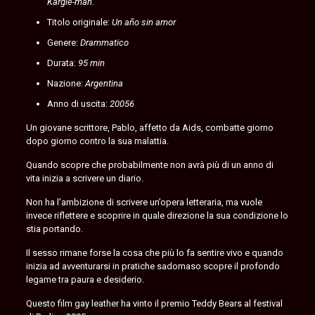
Kargie-man.
Titolo originale:
Un año sin amor
Genere:
Drammatico
Durata:
95 min
Nazione:
Argentina
Anno di uscita:
20056
Un giovane scrittore, Pablo, affetto da Aids, combatte giorno
dopo giorno contro la sua malattia.
Quando scopre che probabilmente non avrà più di un anno di
vita inizia a scrivere un diario.
Non ha l’ambizione di scrivere un’opera letteraria, ma vuole
invece riflettere e scoprire in quale direzione la sua condizione lo
stia portando.
Il sesso rimane forse la cosa che più lo fa sentire vivo e quando
inizia ad avventurarsi in pratiche sadomaso scopre il profondo
legame tra paura e desiderio.
Questo film gay leather ha vinto il premio Teddy Bears al festival