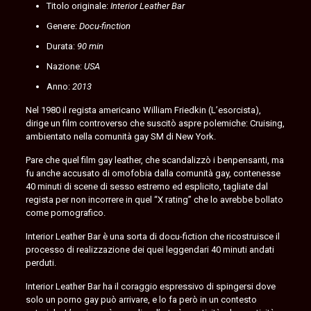
Titolo originale:
Interior Leather Bar
Genere:
Docu-finction
Durata:
90 min
Nazione:
USA
Anno:
2013
Nel 1980 il regista americano William Friedkin (L’esorcista),
dirige un film controverso che suscitò aspre polemiche: Cruising,
ambientato nella comunità gay SM di New York.
Pare che quel film gay leather, che scandalizzò i benpensanti, ma
fu anche accusato di omofobia dalla comunità gay, contenesse
40 minuti di scene di sesso estremo ed esplicito, tagliate dal
regista per non incorrere in quel “X rating” che lo avrebbe bollato
come pornografico.
Interior Leather Bar è una sorta di docu-fiction che ricostruisce il
processo di realizzazione dei quei leggendari 40 minuti andati
perduti.
Interior Leather Bar ha il coraggio espressivo di spingersi dove
solo un porno gay può arrivare, e lo fa però in un contesto