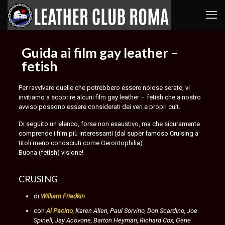
Guida ai film gay leather –
fetish
Per ravvivare quelle che potrebbero essere noiose serate, vi
invitiamo a scoprire alcuni film gay leather – fetish che a nostro
avviso possono essere considerati dei veri e propri cult.
Di seguito un elenco, forse non esaustivo, ma che sicuramente
comprende i film più interessanti (dal super famoso Cruising a
titoli meno conosciuti come Gerontophilia).
Buona (fetish) visione!
CRUSING
di
William Friedkin
con
Al Pacino
, Karen Allen, Paul Sorvino, Don Scardino, Joe
Spinell, Jay Acovone, Barton Heyman, Richard Cox, Gene