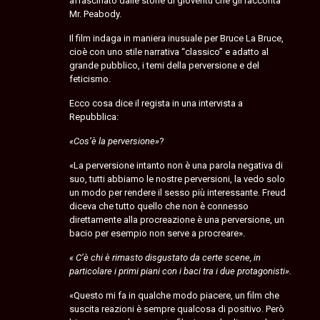
affascinato dalle storie di gioventù che gli racconta
Mr. Peabody.
Il film indaga in maniera inusuale per Bruce La Bruce,
cioè con uno stile narrativa “classico” e adatto al
grande pubblico, i temi della perversione e del
feticismo.
Ecco cosa dice il regista in una intervista a
Repubblica:
«Cos’è la perversione»
?
«La perversione intanto non è una parola negativa di
suo, tutti abbiamo le nostre perversioni, la vedo solo
un modo per rendere il sesso più interessante. Freud
diceva che tutto quello che non è connesso
direttamente alla procreazione è una perversione, un
bacio per esempio non serve a procreare».
« C’è chi è rimasto disgustato da certe scene, in
particolare i primi piani con i baci tra i due protagonisti».
«Questo mi fa in qualche modo piacere, un film che
suscita reazioni è sempre qualcosa di positivo. Però