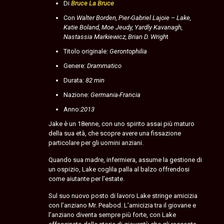
Di
Bruce La Bruce
Con
Walter Borden, Pier-Gabriel Lajoie – Lake,
Katie Boland, Moe Jeudy, Yardly Kavanagh,
Nastassia Markiewicz, Brian D. Wrigh
t
Titolo originale:
Gerontophilia
Genere:
Drammatico
Durata:
82 min
Nazione:
Germania-Francia
Anno:
2013
Jake è un 18enne, con uno spirito assai più maturo
della sua età, che scopre avere una fissazione
particolare per gli uomini anziani.
Quando sua madre, infermiera, assume la gestione di
un ospizio, Lake coglila palla al balzo offrendosi
come aiutante per l’estate.
Sul suo nuovo posto di lavoro Lake stringe amicizia
con l’anziano Mr. Peabod. L’amicizia tra il giovane e
l’anziano diventa sempre più forte, con Lake