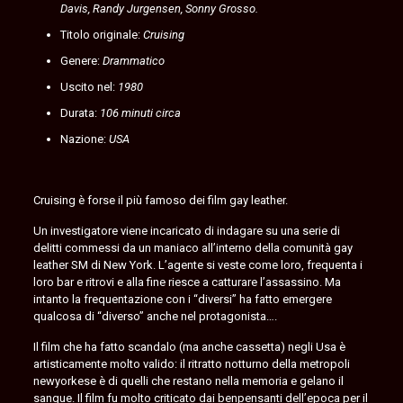
Davis, Randy Jurgensen, Sonny Grosso.
Titolo originale:
Cruising
Genere:
Drammatico
Uscito nel:
1980
Durata:
106 minuti circa
Nazione:
USA
Cruising è forse il più famoso dei film gay leather.
Un investigatore viene incaricato di indagare su una serie di
delitti commessi da un maniaco all’interno della comunità gay
leather SM di New York. L’agente si veste come loro, frequenta i
loro bar e ritrovi e alla fine riesce a catturare l’assassino. Ma
intanto la frequentazione con i “diversi” ha fatto emergere
qualcosa di “diverso” anche nel protagonista….
Il film che ha fatto scandalo (ma anche cassetta) negli Usa è
artisticamente molto valido: il ritratto notturno della metropoli
newyorkese è di quelli che restano nella memoria e gelano il
sangue. Il film fu molto criticato dai benpensanti dell’epoca per il