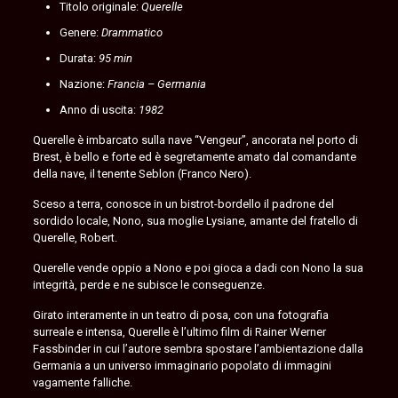
Titolo originale:
Querelle
Genere:
Drammatico
Durata:
95 min
Nazione:
Francia – Germania
Anno di uscita:
1982
Querelle è imbarcato sulla nave “Vengeur”, ancorata nel porto di
Brest, è bello e forte ed è segretamente amato dal comandante
della nave, il tenente Seblon (Franco Nero).
Sceso a terra, conosce in un bistrot-bordello il padrone del
sordido locale, Nono, sua moglie Lysiane, amante del fratello di
Querelle, Robert.
Querelle vende oppio a Nono e poi gioca a dadi con Nono la sua
integrità, perde e ne subisce le conseguenze.
Girato interamente in un teatro di posa, con una fotografia
surreale e intensa, Querelle è l’ultimo film di Rainer Werner
Fassbinder in cui l’autore sembra spostare l’ambientazione dalla
Germania a un universo immaginario popolato di immagini
vagamente falliche.