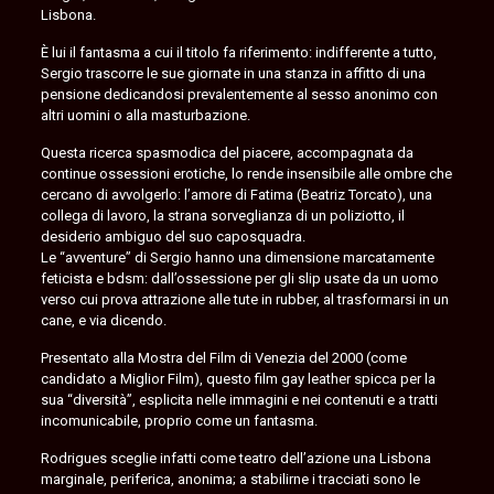
Lisbona.
È lui il fantasma a cui il titolo fa riferimento: indifferente a tutto,
Sergio trascorre le sue giornate in una stanza in affitto di una
pensione dedicandosi prevalentemente al sesso anonimo con
altri uomini o alla masturbazione.
Questa ricerca spasmodica del piacere, accompagnata da
continue ossessioni erotiche, lo rende insensibile alle ombre che
cercano di avvolgerlo: l’amore di Fatima (Beatriz Torcato), una
collega di lavoro, la strana sorveglianza di un poliziotto, il
desiderio ambiguo del suo caposquadra.
Le “avventure” di Sergio hanno una dimensione marcatamente
feticista e bdsm: dall’ossessione per gli slip usate da un uomo
verso cui prova attrazione alle tute in rubber, al trasformarsi in un
cane, e via dicendo.
Presentato alla Mostra del Film di Venezia del 2000 (come
candidato a Miglior Film), questo film gay leather spicca per la
sua “diversità”, esplicita nelle immagini e nei contenuti e a tratti
incomunicabile, proprio come un fantasma.
Rodrigues sceglie infatti come teatro dell’azione una Lisbona
marginale, periferica, anonima; a stabilirne i tracciati sono le