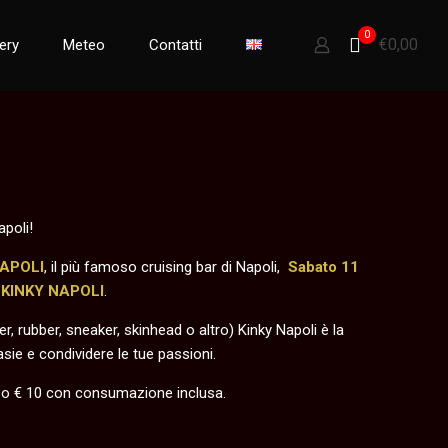
0
€0,00
lery
Meteo
Contatti
apoli!
APOLI
, il più famoso cruising bar di Napoli,
Sabato 11
a
KINKY NAPOLI
.
er, rubber, sneaker, skinhead o altro) Kinky Napoli è la
sie e condividere le tue passioni.
esso € 10 con consumazione inclusa.