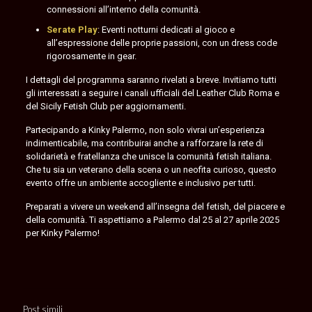
dal
connessioni all’interno della comunità.
25
Serate Play
: Eventi notturni dedicati al gioco e
al
all’espressione delle proprie passioni, con un dress code
27
rigorosamente in gear.
aprile
2025
,
I dettagli del programma saranno rivelati a breve. Invitiamo tutti
offrendo
gli interessati a seguire i canali ufficiali del Leather Club Roma e
un
del Sicily Fetish Club per aggiornamenti.
weekend
ricco
Partecipando a Kinky Palermo, non solo vivrai un’esperienza
di
indimenticabile, ma contribuirai anche a rafforzare la rete di
attività
solidarietà e fratellanza che unisce la comunità fetish italiana.
culturali,
Che tu sia un veterano della scena o un neofita curioso, questo
momenti
evento offre un ambiente accogliente e inclusivo per tutti.
sociali
e
Preparati a vivere un weekend all’insegna del fetish, del piacere e
serate
della comunità. Ti aspettiamo a Palermo dal 25 al 27 aprile 2025
play,
per Kinky Palermo!
il
tutto
rigorosamente
in
gear,
Post simili
per