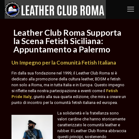
Leather Club Roma Supporta
la Scena Fetish Siciliana:
Appuntamento a Palermo
Un Impegno per la Comunità Fetish Italiana
Il
Leather
Fin dalla sua fondazione nel 1999, il Leather Club Roma si è
Club
dedicato alla promozione della cultura leather, BDSM e fetish
Roma
non solo a Roma, ma in tutta Italia e in Europa. Questo impegno
(LCR)
si riflette nella nostra partecipazione a eventi come il
Fetish
è
Pride Italy
, giunto alla sua quarta edizione, che mira a creare un
lieto
punto di incontro per la comunità fetish italiana ed europea.
di
annunciare
La solidarietà e la fratellanza sono
un
valori cardine che hanno storicamente
evento
caratterizzato le comunità leather e
straordinario
rubber. Il Leather Club Roma abbraccia
che
questi principi, sostenendo
celebra