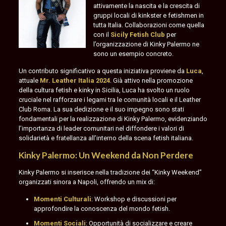
attivamente la nascita e la crescita di
la
gruppi locali di kinkster e fetishmen in
passione
tutta Italia. Collaborazioni come quella
per
con il
Sicily Fetish Club
per
il
l’organizzazione di Kinky Palermo ne
fetish
sono un esempio concreto.
e
il
Un contributo significativo a questa iniziativa proviene da
Luca
,
kink:
attuale
Mr. Leather Italia 2024
. Già attivo nella promozione
Kinky
della cultura fetish e kinky in Sicilia, Luca ha svolto un ruolo
Palermo
,
cruciale nel rafforzare i legami tra le comunità locali e il Leather
organizzato
Club Roma. La sua dedizione e il suo impegno sono stati
in
fondamentali per la realizzazione di Kinky Palermo, evidenziando
collaborazione
l’importanza di leader comunitari nel diffondere i valori di
con
solidarietà e fratellanza all’interno della scena fetish italiana.
il
Sicily
Kinky Palermo: Un Weekend da Non Perdere
Fetish
Club
.
Kinky Palermo si inserisce nella tradizione dei “Kinky Weekend”
L’evento
organizzati sinora a Napoli, offrendo un mix di:
si
Momenti Culturali
: Workshop e discussioni per
terrà
approfondire la conoscenza del mondo fetish.
a
Palermo
Momenti Sociali
: Opportunità di socializzare e creare