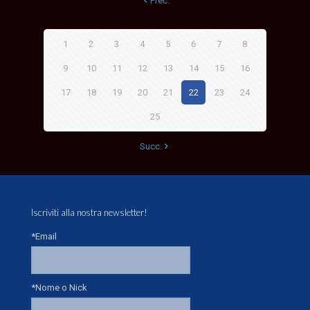
Prec.
1
2
3
4
5
6
7
8
9
10
11
12
13
14
15
16
17
18
19
20
21
22
23
24
25
Succ.
Iscriviti alla nostra newsletter!
*Email
*Nome o Nick