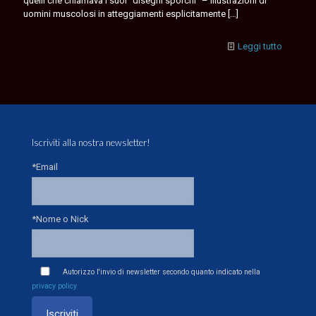
quelli che chiamava i suoi “disegni sporchi” – illustrazioni di
uomini muscolosi in atteggiamenti esplicitamente
[…]
Leggi tutto
Iscriviti alla nostra newsletter!
*Email
*Nome o Nick
Autorizzo l'invio di newsletter secondo quanto indicato nella
privacy policy