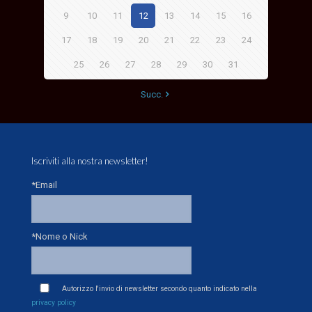
9
10
11
12
13
14
15
16
17
18
19
20
21
22
23
24
25
26
27
28
29
30
31
Succ.
Iscriviti alla nostra newsletter!
*Email
*Nome o Nick
Autorizzo l'invio di newsletter secondo quanto indicato nella
privacy policy