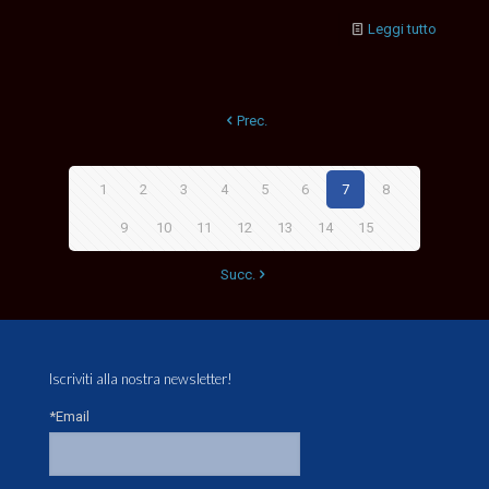
Leggi tutto
Prec.
1
2
3
4
5
6
7
8
9
10
11
12
13
14
15
Succ.
Iscriviti alla nostra newsletter!
*Email