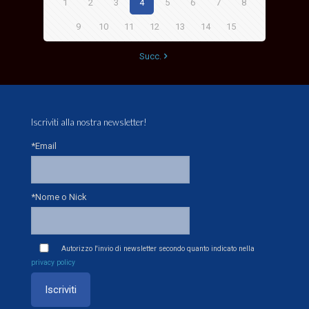
1
2
3
4
5
6
7
8
9
10
11
12
13
14
15
Succ.
Iscriviti alla nostra newsletter!
*Email
*Nome o Nick
Autorizzo l'invio di newsletter secondo quanto indicato nella
privacy policy