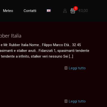
0
€0,00
Meteo
Contatti
bber Italia
r e Mr. Rubber Italia Nome… Filippo Marco Età… 32 45
pasimanti e stalker avuti… Fidanzati 1, spasimanti tendente
o tendente a infinito, stalker veri nessuno Sei
[…]
Leggi tutto
Leggi tutto