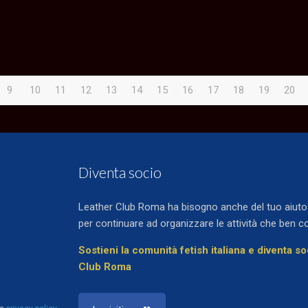
9
10
11
12
13
14
15
16
17
18
19
20
Diventa socio
Leather Club Roma ha bisogno anche del tuo aiuto e
per continuare ad organizzare le attività che ben c
Sostieni la comunità fetish italiana e diventa s
Club Roma