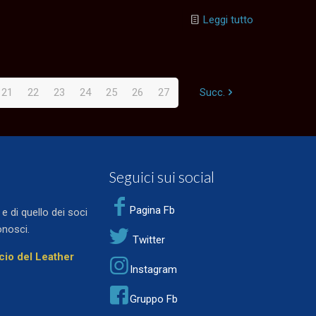
Leggi tutto
21
22
23
24
25
26
27
Succ.
Seguici sui social
Pagina Fb
 di quello dei soci
onosci.
Twitter
ocio del Leather
Instagram
Gruppo Fb