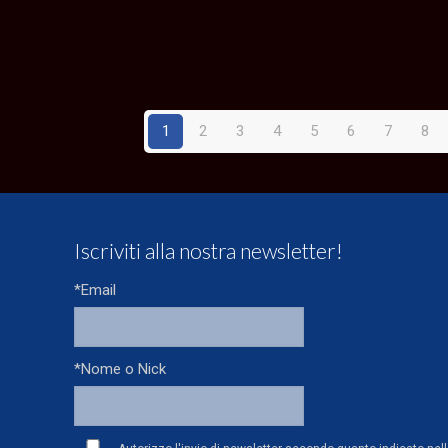
1
2
3
4
5
6
7
8
Iscriviti alla nostra newsletter!
*Email
*Nome o Nick