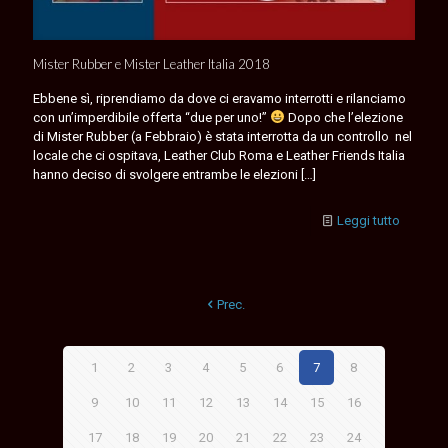
Mister Rubber e Mister Leather Italia 2018
Ebbene sì, riprendiamo da dove ci eravamo interrotti e rilanciamo
con un’imperdibile offerta “due per uno!”
Dopo che l’elezione
di Mister Rubber (a Febbraio) è stata interrotta da un controllo nel
locale che ci ospitava, Leather Club Roma e Leather Friends Italia
hanno deciso di svolgere entrambe le elezioni
[…]
Leggi tutto
Prec.
1
2
3
4
5
6
7
8
9
10
11
12
13
14
15
16
17
18
19
20
21
22
23
24